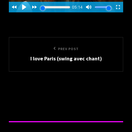
Post
Previous
PREV POST
navigation
I love Paris (swing avec chant)
Post