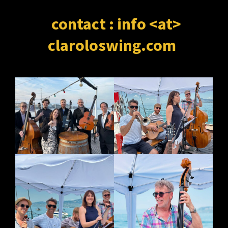
contact :
info <at>
claroloswing.com