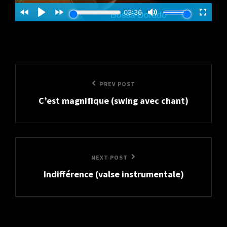
Post
Previous
PREV POST
navigation
C’est magnifique (swing avec chant)
Post
Next
NEXT POST
Indifférence (valse instrumentale)
Post